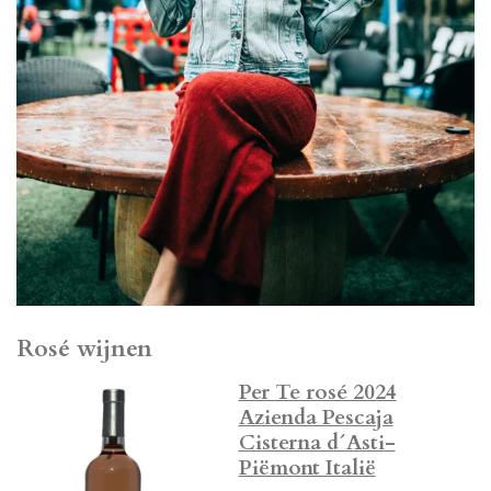
Rosé wijnen
Per Te rosé 2024
Azienda Pescaja
Cisterna d´Asti-
Piëmont Italië