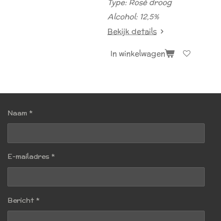
Type: Rosé droog
Alcohol: 12,5%
Bekijk details
In winkelwagen
Naam *
E-mailadres *
Bericht *