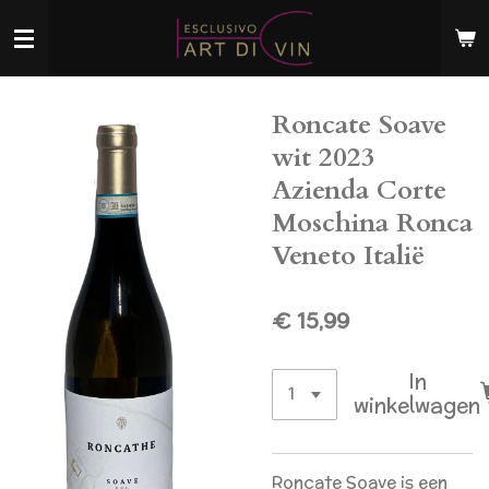
Ga
direct
naar
de
Roncate Soave
hoofdinhoud
wit 2023
Azienda Corte
Moschina Ronca
Veneto Italië
€ 15,99
In
winkelwagen
Roncate Soave is een