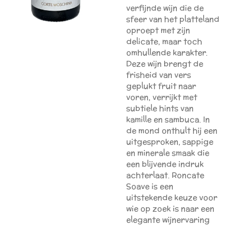
verfijnde wijn die de
sfeer van het platteland
oproept met zijn
delicate, maar toch
omhullende karakter.
Deze wijn brengt de
frisheid van vers
geplukt fruit naar
voren, verrijkt met
subtiele hints van
kamille en sambuca. In
de mond onthult hij een
uitgesproken, sappige
en minerale smaak die
een blijvende indruk
achterlaat. Roncate
Soave is een
uitstekende keuze voor
wie op zoek is naar een
elegante wijnervaring