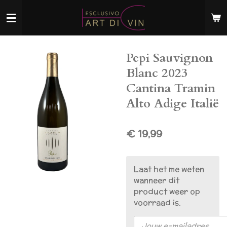
Ga
direct
naar
de
Pepi Sauvignon
hoofdinhoud
Blanc 2023
Cantina Tramin
Alto Adige Italië
€ 19,99
Laat het me weten
wanneer dit
product weer op
voorraad is.