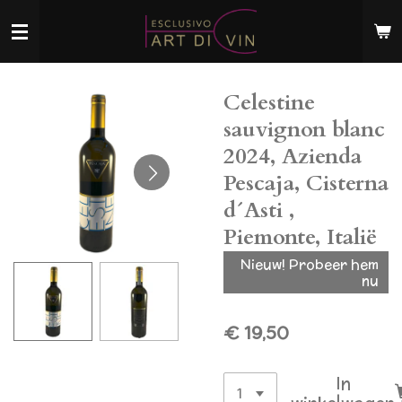
Ga
direct
naar
de
Celestine
hoofdinhoud
sauvignon blanc
2024, Azienda
Pescaja, Cisterna
d´Asti ,
Piemonte, Italië
Nieuw! Probeer hem
nu
€ 19,50
In