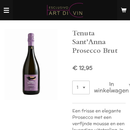
Ga
direct
naar
de
Tenuta
hoofdinhoud
Sant’Anna
Prosecco Brut
€ 12,95
In
winkelwagen
Een frisse en elegante
Prosecco met een
verfijnde mousse en een
levendige uitstraling. In